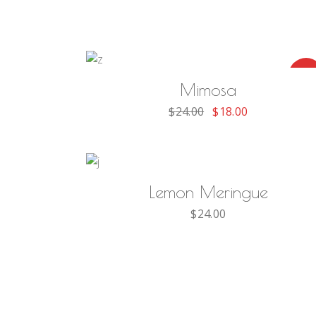
AÑADIR AL CARRITO
-25
Mimosa
Original
Current
$
24.00
$
18.00
price
price
was:
is:
$24.00.
$18.00.
AÑADIR AL CARRITO
Lemon Meringue
$
24.00