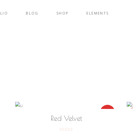
LIO
BLOG
SHOP
ELEMENTS
AÑADIR AL CARRITO
-50%
Red Velvet
Valorado en