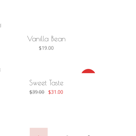
AÑADIR AL CARRITO
Vanilla Bean
$
19.00
AÑADIR AL CARRITO
-21%
Sweet Taste
Original
Current
$
39.00
$
31.00
price
price
was:
is:
$39.00.
$31.00.