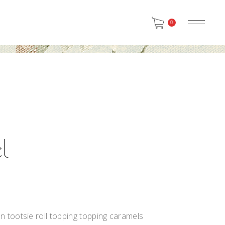
0
l
 tootsie roll topping topping caramels