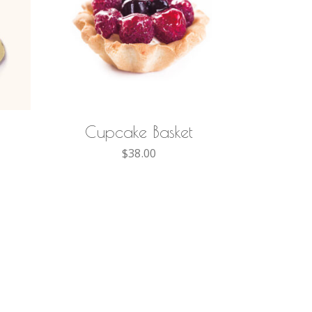
AÑADIR AL
CARRITO
Cupcake Basket
$
38.00