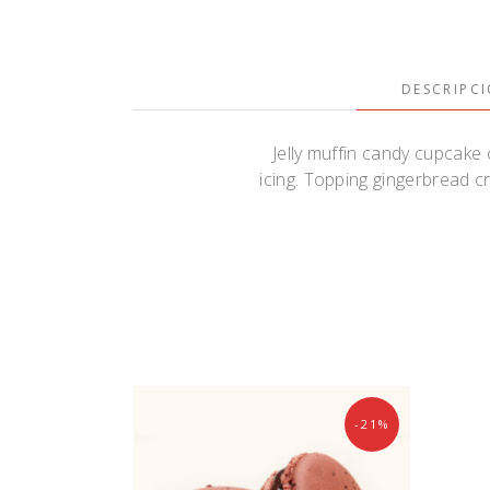
DESCRIPC
Jelly muffin candy cupcake 
icing. Topping gingerbread c
-21%