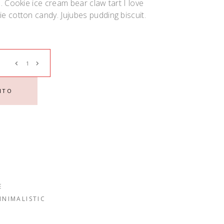
. Cookie ice cream bear claw tart I love
 cotton candy. Jujubes pudding biscuit.
ITO
E
INIMALISTIC