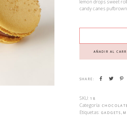
lemon drops sweet roll
candy canes pufbrownie
CARAMEL QUANTITY
AÑADIR AL CARR
SHARE:
SKU:
18
Categoría:
CHOCOLAT
Etiquetas:
,
GADGETS
M