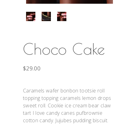
Choco Cake
$
29.00
Caramels wafer bonbon tootsie roll
topping topping caramels lemon drops
sweet roll. Cookie ice cream bear claw
tart I love candy canes pufbrownie
cotton candy. Jujubes pudding biscuit.