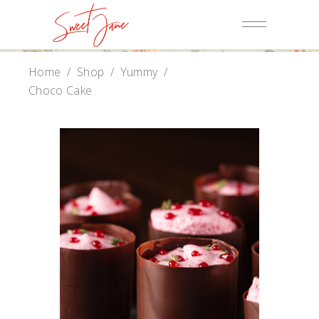
Home
/
Shop
/
Yummy
/
Choco Cake