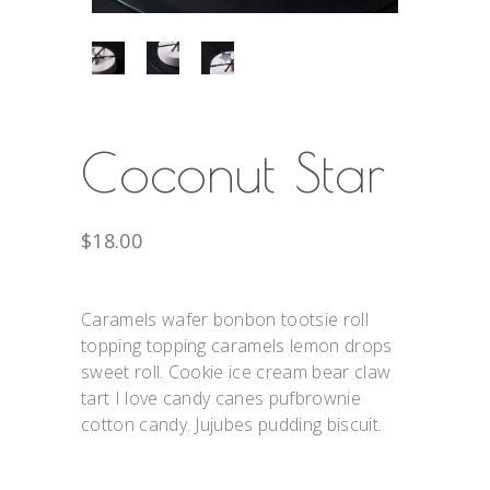
Coconut Star
$
18.00
Caramels wafer bonbon tootsie roll
topping topping caramels lemon drops
sweet roll. Cookie ice cream bear claw
tart I love candy canes pufbrownie
cotton candy. Jujubes pudding biscuit.