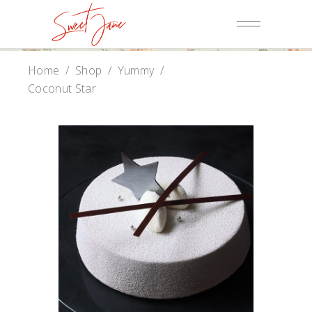
Home
/
Shop
/
Yummy
/
Coconut Star