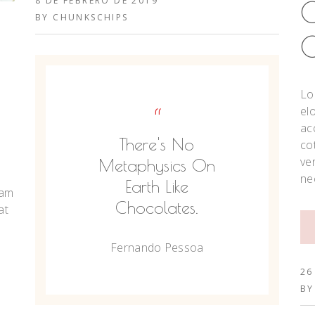
8 DE FEBRERO DE 2019
C
BY
CHUNKSCHIPS
C
Lo
el
“
ac
There's No
co
ve
Metaphysics On
ne
Earth Like
iam
Chocolates.
at
Fernando Pessoa
26
B