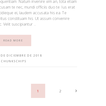
oquentiam. Natum invenire vim an, tota etiam
cusam te nec, mundi officiis duo te. Ius erat
tidieque ei, laudem accusata his ea. Te
ritus constituam his. Ut assum convenire
c. Velit suscipiantur
READ MORE
 DE DICIEMBRE DE 2018
Y
CHUNKSCHIPS
1
2