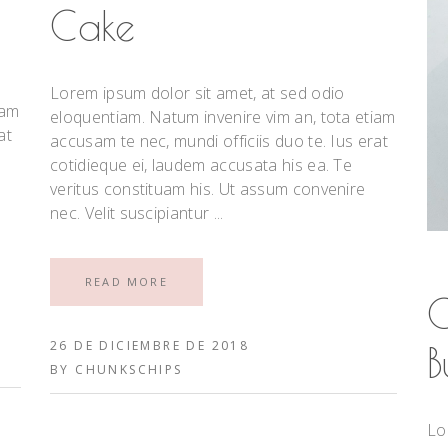
Cake
Lorem ipsum dolor sit amet, at sed odio
iam
eloquentiam. Natum invenire vim an, tota etiam
at
accusam te nec, mundi officiis duo te. Ius erat
cotidieque ei, laudem accusata his ea. Te
veritus constituam his. Ut assum convenire
nec. Velit suscipiantur
READ MORE
C
26 DE DICIEMBRE DE 2018
B
BY
CHUNKSCHIPS
Lo