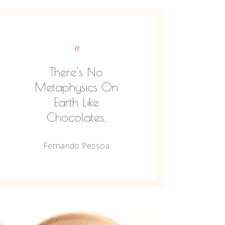
“
There's No
Metaphysics On
Earth Like
Chocolates.
Fernando Pessoa