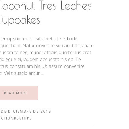
oconut Tres Leches
upcakes
rem ipsum dolor sit amet, at sed odio
oquentiam. Natum invenire vim an, tota etiam
cusam te nec, mundi officiis duo te. Ius erat
tidieque ei, laudem accusata his ea. Te
ritus constituam his. Ut assum convenire
c. Velit suscipiantur
READ MORE
 DE DICIEMBRE DE 2018
Y
CHUNKSCHIPS