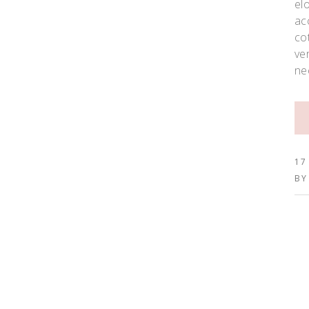
el
ac
co
ve
ne
17
B