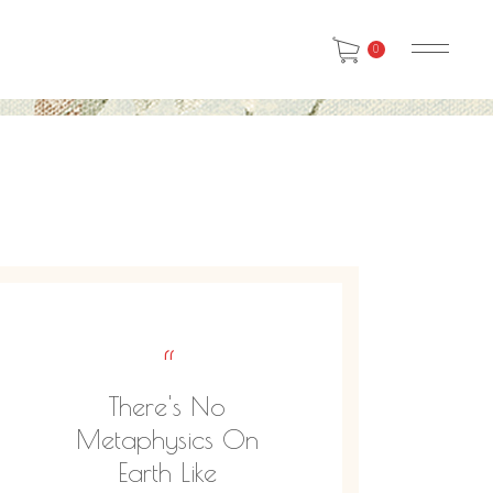
0
“
There's No
Metaphysics On
Earth Like